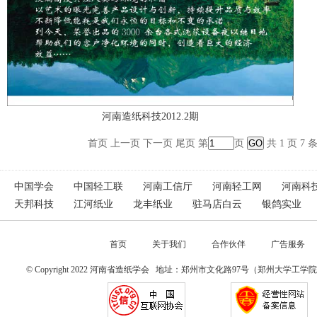
河南造纸科技2012.2期
首页 上一页 下一页 尾页 第
页
共 1 页 7
中国学会
中国轻工联
河南工信厅
河南轻工网
河南科
天邦科技
江河纸业
龙丰纸业
驻马店白云
银鸽实业
首页
关于我们
合作伙伴
广告服务
© Copyright 2022 河南省造纸学会 地址：郑州市文化路97号（郑州大学工学院）